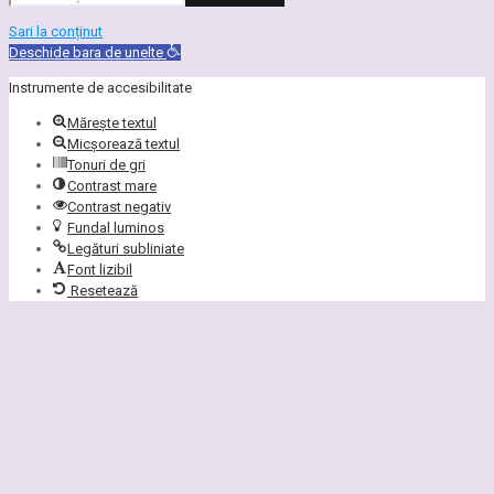
Sari la conținut
Deschide bara de unelte
Instrumente de accesibilitate
Mărește textul
Micșorează textul
Tonuri de gri
Contrast mare
Contrast negativ
Fundal luminos
Legături subliniate
Font lizibil
Resetează