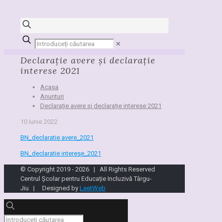
✕
Declarație avere și declarație
interese 2021
Acasa
Anunturi
Declarație avere și declarație interese 2021
10 iunie 2022
BN_declaratie avere_2021
BN_declaratie interese_2021
© Copyright 2019 -
2026 | All Rights Reserved
Centrul Școlar pentru Educație Incluzivă Târgu-
Jiu | Designed by
LeetWeb