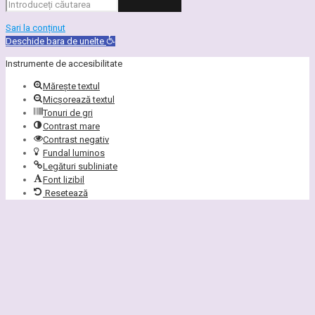
Sari la conținut
Deschide bara de unelte
Instrumente de accesibilitate
Mărește textul
Micșorează textul
Tonuri de gri
Contrast mare
Contrast negativ
Fundal luminos
Legături subliniate
Font lizibil
Resetează