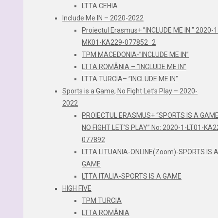
LTTA CEHIA
Include Me IN – 2020-2022
Proiectul Erasmus+ ”INCLUDE ME IN ” 2020-1
MK01-KA229-077852_2
TPM MACEDONIA-”INCLUDE ME IN”
LTTA ROMÂNIA – ”INCLUDE ME IN”
LTTA TURCIA– ”INCLUDE ME IN”
Sports is a Game, No Fight Let’s Play – 2020-
2022
PROIECTUL ERASMUS+ “SPORTS IS A GAME
NO FIGHT LET’S PLAY” No: 2020-1-LT01-KA2
077892
LTTA LITUANIA-ONLINE(Zoom)-SPORTS IS 
GAME
LTTA ITALIA-SPORTS IS A GAME
HIGH FIVE
TPM TURCIA
LTTA ROMÂNIA