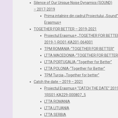
Silence of Our Unique Noise Dynamics (SOUND)
– 2017-2019
Prima intalnire din cadrul Proiectului „Sound”
Erasmus+
TOGETHER FOR BETTER – 2019-2021
Proiectul Erasmus+ „TOGETHER FOR BETTE
2019-1-RO01-KA201-064001
TPM ROMANIA-“TOGETHER FOR BETTER”
LTTA MACEDONIA-“TOGETHER FOR BETTER
LTTA PORTUGALIA-“Together for Better”
LTTA POLONIA-“Together for Better”
TPM Turcia-„Together for better”
Catch the date – 2019 – 2021
Proiectul Erasmus+ “CATCH THE DATE” 201
1RS01-KA229-000807_5
LTTA ROMANIA
LTTA LITUANIA
LTTA SERBIA