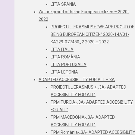
LTTA SPANIA
We are proud of being European citizen – 2020-
2022
PROIECTUL ERASMUS+ “WE ARE PROUD OF
BEING EUROPEAN CITIZEN” 2020-1-LV01-
KA229-077480_2 2020 – 2022
LTTA ITALIA
LTTA ROMÂNIA
LTTA PORTUGALIA
LTTA LETONIA
ADAPTED ACCESSIBILITY FOR ALL – 3A
PROIECTUL ERASMUS + „3A- ADAPTED
ACCESIBILITY FOR ALL”
TPM TURCIA-„3A- ADAPTED ACCESIBILITY
FOR ALL”
TPM MACEDONIA-„3A- ADAPTED
ACCESIBILITY FOR ALL”
TPM România-„3A- ADAPTED ACCESIBILIT