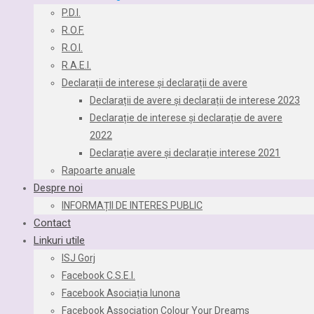
P.D.I.
R.O.F.
R.O.I.
R.A.E.I.
Declarații de interese și declarații de avere
Declarații de avere și declarații de interese 2023
Declarație de interese și declarație de avere
2022
Declarație avere și declarație interese 2021
Rapoarte anuale
Despre noi
INFORMAȚII DE INTERES PUBLIC
Contact
Linkuri utile
ISJ Gorj
Facebook C.S.E.I.
Facebook Asociația Iunona
Facebook Association Colour Your Dreams