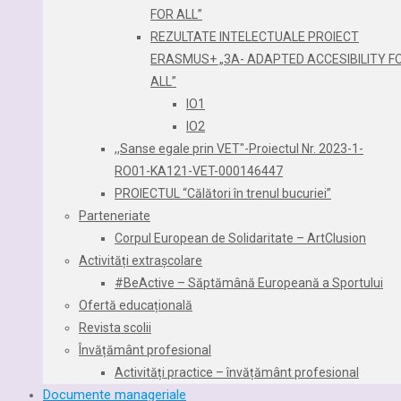
FOR ALL”
REZULTATE INTELECTUALE PROIECT
ERASMUS+ „3A- ADAPTED ACCESIBILITY F
ALL”
IO1
IO2
,,Sanse egale prin VET″-Proiectul Nr. 2023-1-
RO01-KA121-VET-000146447
PROIECTUL “Călători în trenul bucuriei”
Parteneriate
Corpul European de Solidaritate – ArtClusion
Activități extrașcolare
#BeActive – Săptămână Europeană a Sportului
Ofertă educațională
Revista scolii
Învățământ profesional
Activități practice – învățământ profesional
Documente manageriale