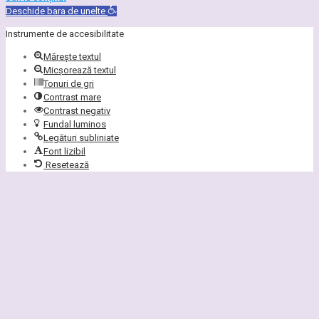
Deschide bara de unelte
Instrumente de accesibilitate
Mărește textul
Micșorează textul
Tonuri de gri
Contrast mare
Contrast negativ
Fundal luminos
Legături subliniate
Font lizibil
Resetează